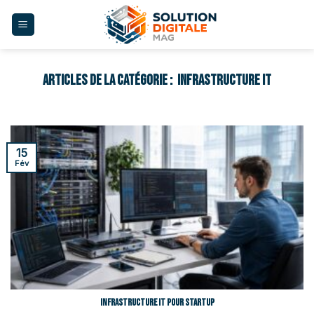
Skip
to
content
INFRASTRUCTURE IT
15
Fév
Infrastructure IT pour startup