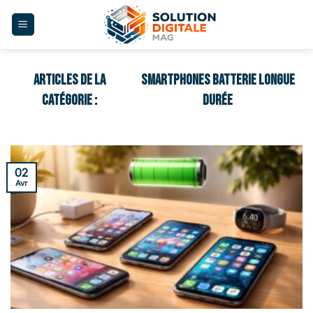
Skip
to
content
SMARTPHONES BATTERIE LONGUE
DURÉE
02
Avr