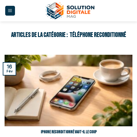
Skip
to
content
TÉLÉPHONE RECONDITIONNÉ
16
Fév
iPhone reconditionné vaut-il le coup