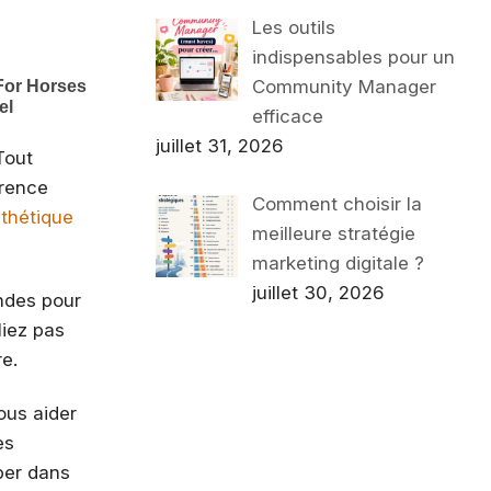
Les outils
indispensables pour un
Community Manager
efficace
juillet 31, 2026
Tout
érence
Comment choisir la
sthétique
meilleure stratégie
marketing digitale ?
juillet 30, 2026
endes pour
liez pas
re.
ous aider
es
ber dans