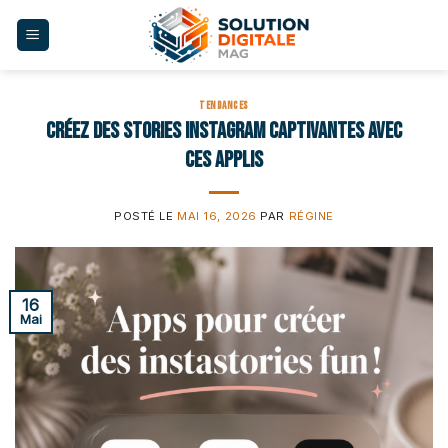
Skip
to
content
TENDANCES
Créez des stories Instagram captivantes avec
ces applis
POSTÉ LE
MAI 16, 2026
PAR
RÉGINE
16
Mai