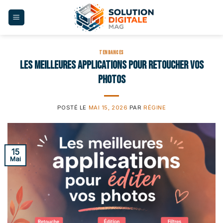
Skip
to
content
TENDANCES
Les meilleures applications pour retoucher vos
photos
POSTÉ LE
MAI 15, 2026
PAR
RÉGINE
15
Mai