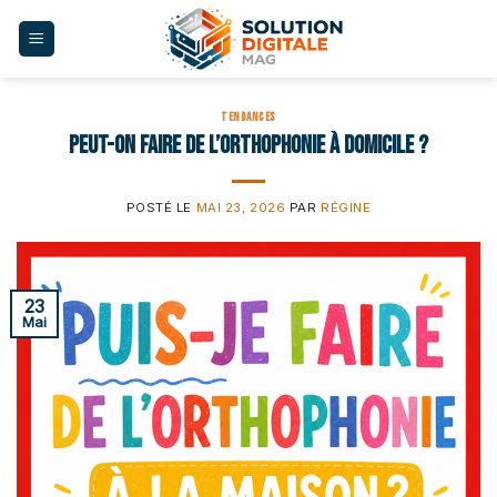
Skip
to
content
TENDANCES
Peut-on faire de l’orthophonie à domicile ?
POSTÉ LE
MAI 23, 2026
PAR
RÉGINE
23
Mai