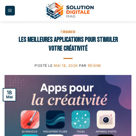
Skip
to
content
TENDANCES
Les meilleures applications pour stimuler
votre créativité
POSTÉ LE
MAI 18, 2026
PAR
RÉGINE
18
Mai